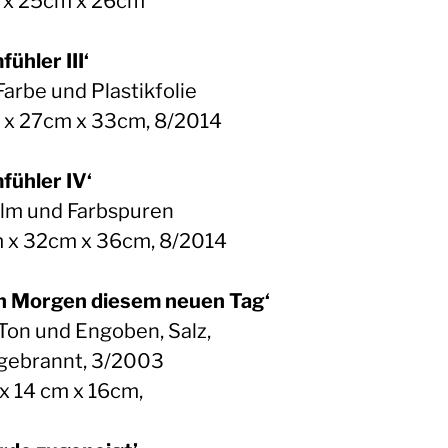
x 25cm x 26cm
ühler III‘
Farbe und Plastikfolie
x 27cm x 33cm, 8/2014
fühler IV‘
ilm und Farbspuren
 x 32cm x 36cm, 8/2014
n Morgen diesem neuen Tag‘
 Ton und Engoben, Salz,
gebrannt, 3/2003
x 14 cm x 16cm,