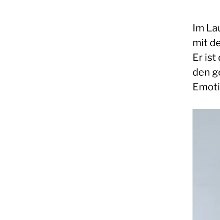
Im La
mit d
Er is
den g
Emoti