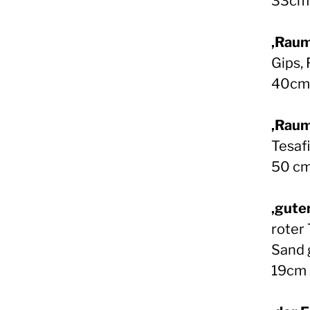
33cm 
‚Raumf
Gips, 
40cm 
‚Raum
Tesaf
50 cm
‚gute
roter
Sand 
19cm 