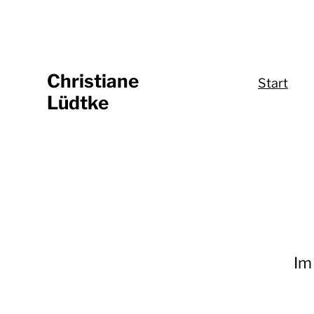
Christiane
Start
Lüdtke
Im