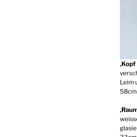
‚Kopf 
versc
Leim 
58cm
‚Raum
weiss
glasi