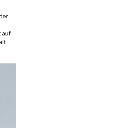
der
 auf
elt