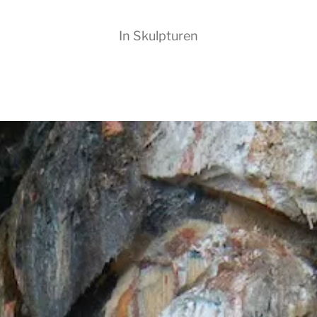
In
Skulpturen