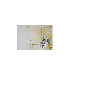
Christiane
Lüdtke