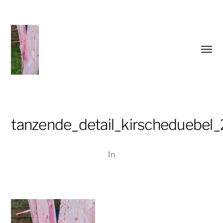
Menü
umsch
tanzende_detail_kirscheduebel
In