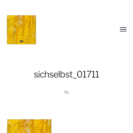
Menü
umsch
Christiane
sichselbst_01711
Lüdtke
In