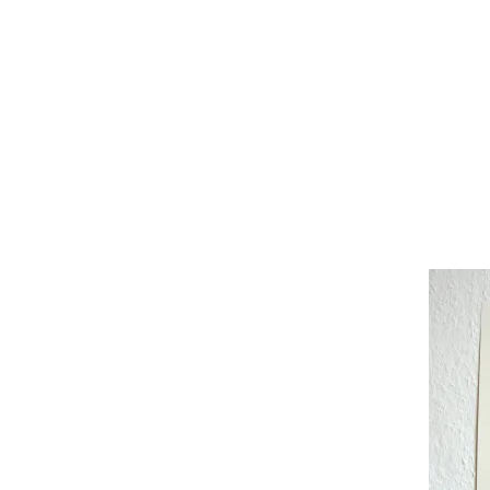
Christiane
Lüdtke