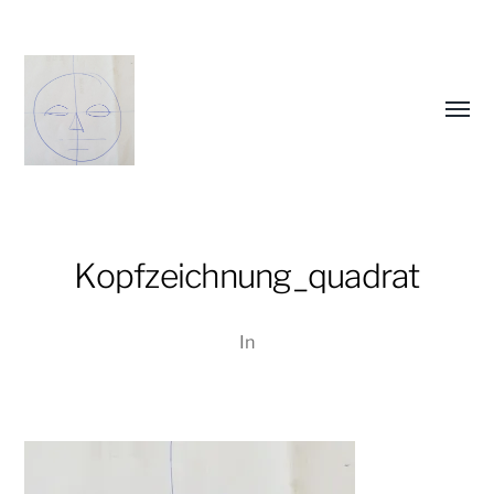
Menü
umsch
Kopfzeichnung_quadrat
In
Christiane
Lüdtke