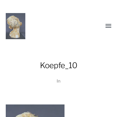
Menü
umsch
Koepfe_10
In