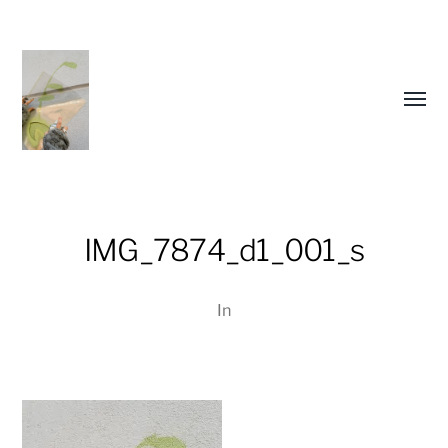
Menü
umsch
IMG_7874_d1_001_s
In