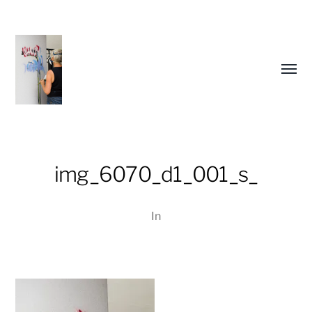
Menü
umsch
img_6070_d1_001_s_
In