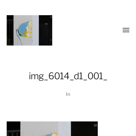
Menü
umsch
img_6014_d1_001_
Christiane
Lüdtke
In