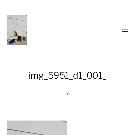
Menü
umsch
img_5951_d1_001_
In