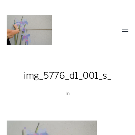
Menü
umsch
img_5776_d1_001_s_
Christiane
Lüdtke
In