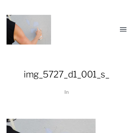
Menü
umsch
img_5727_d1_001_s_
Christiane
Lüdtke
In