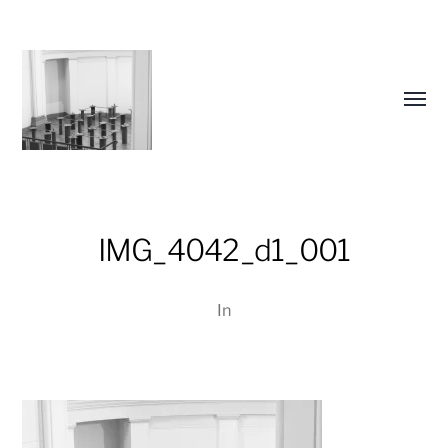
Menü
umsch
IMG_4042_d1_001
Christiane
In
Lüdtke