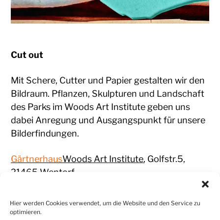
Cut out
Mit Schere, Cutter und Papier gestalten wir den
Bildraum. Pflanzen, Skulpturen und Landschaft
des Parks im Woods Art Institute geben uns
dabei Anregung und Ausgangspunkt für unsere
Bilderfindungen.
Gärtnerhaus
Woods Art Institute
, Golfstr.5,
21465 Wentorf
Datum: Freitag/ Samstag, 12./13. Juni 2026,
jeweils 10:00 – 17:00 Uhr
Hier werden Cookies verwendet, um die Website und den Service zu
Kosten: 170 € inkl. Material, Mittagessen und
optimieren.