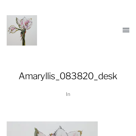
Menü
umsch
Amaryllis_083820_desk
In
Christiane
Lüdtke