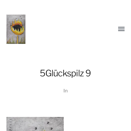
Menü
umsch
5Glückspilz 9
In