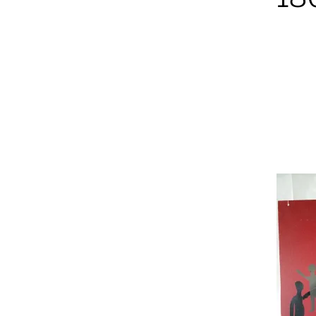
Christiane
Lüdtke