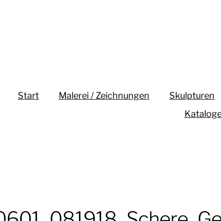
Start
Malerei / Zeichnungen
Skulpturen
Katalog
0601_081918_Schere_Ge