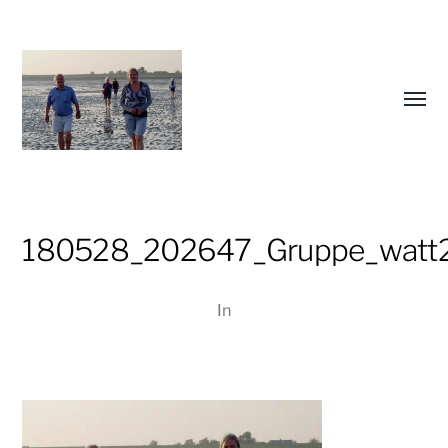
Menü
umsch
180528_202647_Gruppe_watt2
Christiane
Lüdtke
In