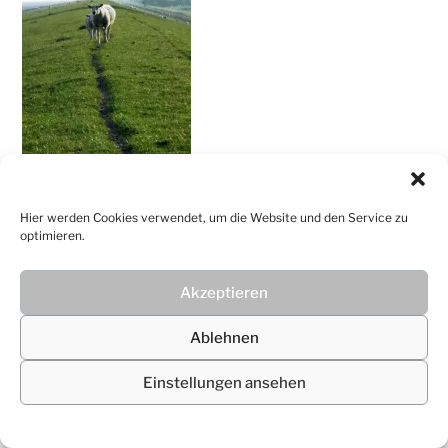
Christiane
Lüdtke
Hier werden Cookies verwendet, um die Website und den Service zu
optimieren.
Akzeptieren
© 2026
Christiane Lüdtke
Ablehnen
Einstellungen ansehen