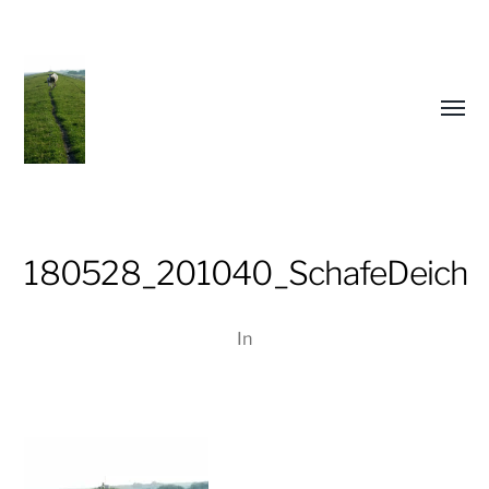
Menü
umsch
180528_201040_SchafeDeich
In