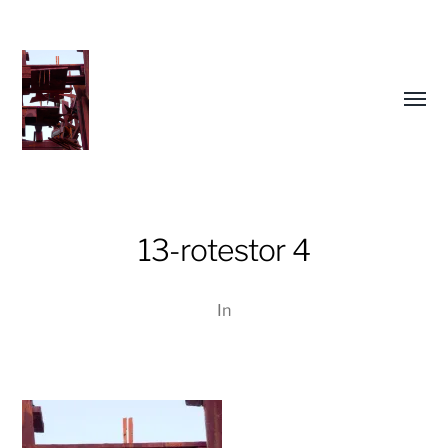
Menü
umsch
13-rotestor 4
In